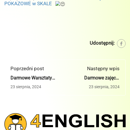
POKAZOWE w SKALE
Udostępnij:
Poprzedni post
Następny wpis
Darmowe Warsztaty
Darmowe zajęcia
Maggie's Birthday
pokazowe 4English -
23 sierpnia, 2024
23 sierpnia, 2024
4English - Kraków,
Cianowice
Bułgarska