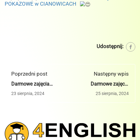
POKAZOWE w CIANOWICACH
Udostępnij:
Poprzedni post
Następny wpis
Darmowe zajęcia
Darmowe zajęcia
pokazowe 4English -
pokazowe 4English -
23 sierpnia, 2024
25 sierpnia, 2024
Skała
Kraków ul. Bułgarska