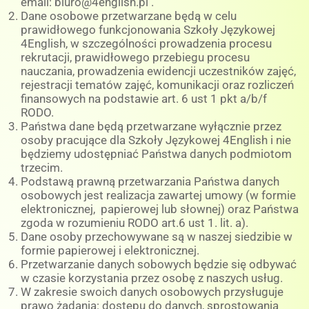
email: biuro@4english.pl .
Dane osobowe przetwarzane będą w celu
prawidłowego funkcjonowania Szkoły Językowej
4English, w szczególności prowadzenia procesu
rekrutacji, prawidłowego przebiegu procesu
nauczania, prowadzenia ewidencji uczestników zajęć,
rejestracji tematów zajęć, komunikacji oraz rozliczeń
finansowych na podstawie art. 6 ust 1 pkt a/b/f
RODO.
Państwa dane będą przetwarzane wyłącznie przez
osoby pracujące dla Szkoły Językowej 4English i nie
będziemy udostępniać Państwa danych podmiotom
trzecim.
Podstawą prawną przetwarzania Państwa danych
osobowych jest realizacja zawartej umowy (w formie
elektronicznej, papierowej lub słownej) oraz Państwa
zgoda w rozumieniu RODO art.6 ust 1. lit. a).
Dane osoby przechowywane są w naszej siedzibie w
formie papierowej i elektronicznej.
Przetwarzanie danych sobowych będzie się odbywać
w czasie korzystania przez osobę z naszych usług.
W zakresie swoich danych osobowych przysługuje
prawo żądania: dostępu do danych, sprostowania