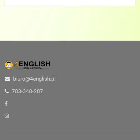
biuro@4english.pl
783-348-207