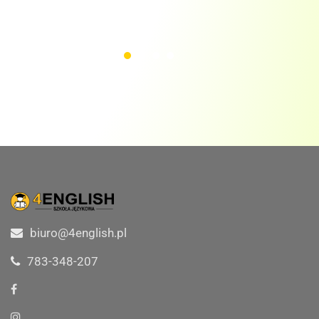
biuro@4english.pl
783-348-207