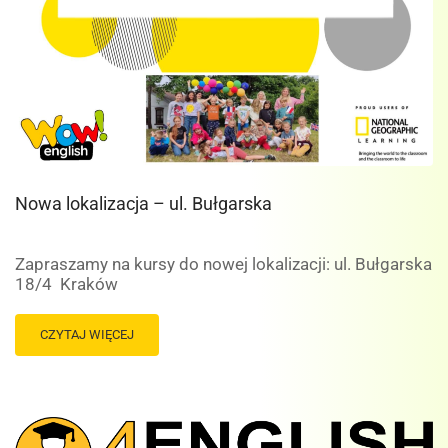
Nowa lokalizacja – ul. Bułgarska
Zapraszamy na kursy do nowej lokalizacji: ul. Bułgarska
18/4 Kraków
READ
CZYTAJ WIĘCEJ
MORE
ABOUT
NOWA
LOKALIZACJA
–