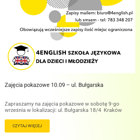
Zajęcia pokazowe 10.09 – ul. Bułgarska
Zapraszamy na zajęcia pokazowe w sobotę 9-go
września w lokalizacji: ul. Bułgarska 18/4 Kraków
READ
CZYTAJ WIĘCEJ
MORE
ABOUT