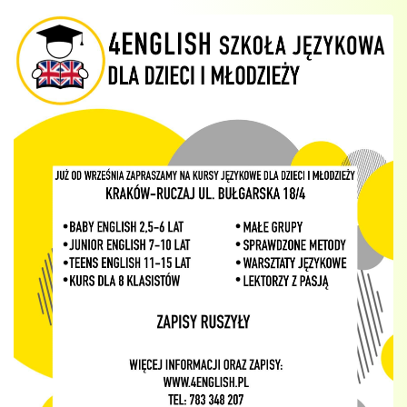
ZAJĘCIA
POKAZOWE
10.09
–
UL.
BUŁGARSKA